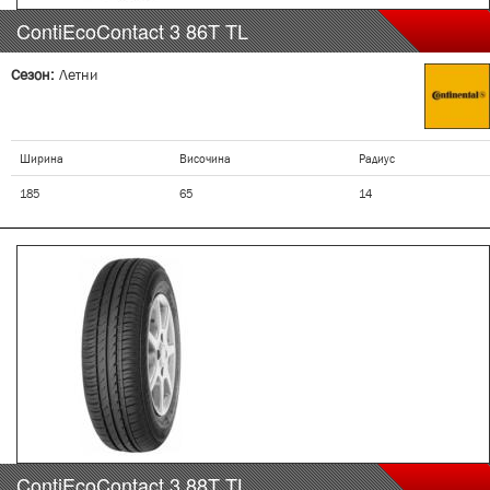
ContiEcoContact 3
86T
TL
Сезон:
Летни
Ширина
Височина
Радиус
185
65
14
ContiEcoContact 3
88T
TL