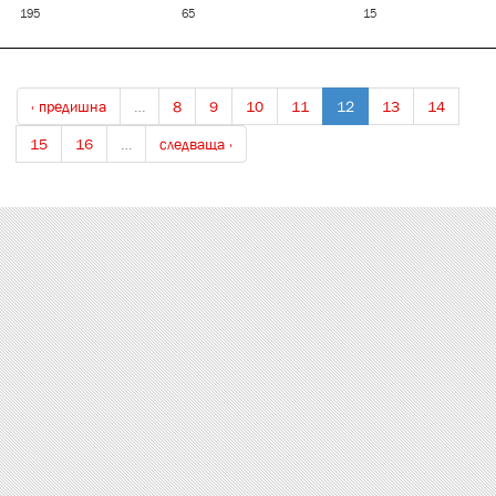
195
65
15
‹ предишна
…
8
9
10
11
12
13
14
15
16
…
следваща ›