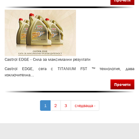
Прочети
Сastrol EDGE - Сила за максимални резултати
Сastrol EDGE, сега с TITANIUM FST ™ технология, дава
изключителна...
Прочети
1
2
3
следваща ›