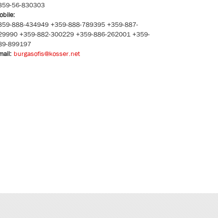
359-56-830303
obile:
359-888-434949 +359-888-789395 +359-887-
29990 +359-882-300229 +359-886-262001 +359-
89-899197
mail:
burgasofis@kosser.net