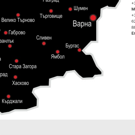
+
M
+
6
8
E