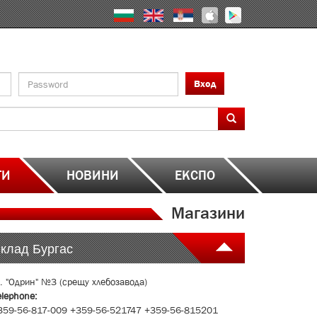
Вход
ТИ
НОВИНИ
ЕКСПО
Магазини
клад Бургас
л. "Одрин" №3 (срещу хлебозавода)
elephone:
359-56-817-009 +359-56-521747 +359-56-815201