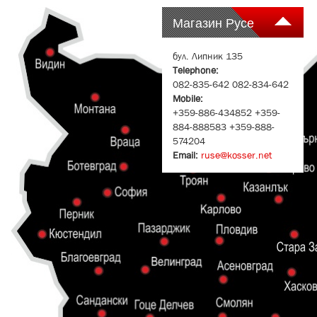
Магазин Русе
бул. Липник 135
Telephone:
082-835-642 082-834-642
Mobile:
+359-886-434852 +359-
884-888583 +359-888-
574204
Email:
ruse@kosser.net