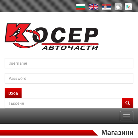
Skip
to
main
content
Вход
Search
form
Търсене
Toggle
naviga
Магазини