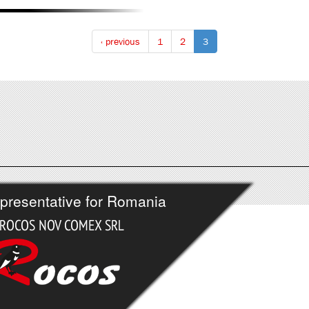
‹ previous
1
2
3
presentative for Romania