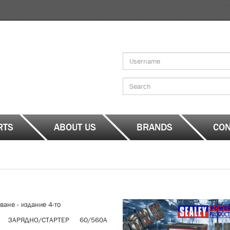
Search
form
Search
RTS
ABOUT US
BRANDS
CON
ване - издание 4-то
О ЗАРЯДНО/СТАРТЕР 60/560А