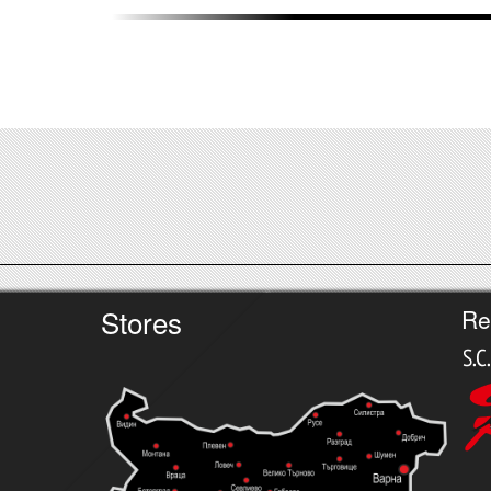
Stores
Re