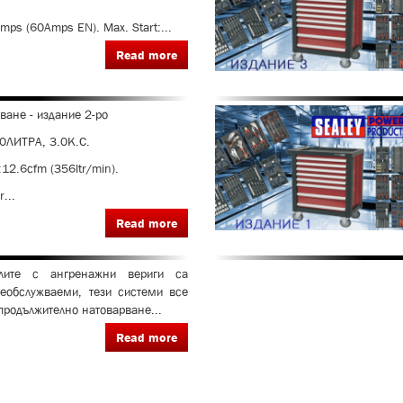
ps (60Amps EN). Max. Start:...
Read more
ване - издание 2-ро
ЛИТРА, 3.0К.С.
:12.6cfm (356ltr/min).
...
Read more
елите с ангренажни вериги са
необслужваеми, тези системи все
 продължително натоварване...
Read more