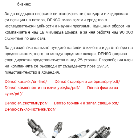
бизнес;
За да поддържа високите си технологични стандарти и лидерската
си позиция на пазара, DENSO влага големи средства в
изследователски дейности и научни програми. Годишния оборот на
компанията е над 18 милиарда долара, а за нея работят над 90 000
служителя по цял свят.
За да задоволи напълно нуждите на своите клиенти и да отговори на
предизвикателството на международните пазари, DENSO открива
свои директни представителства в над 25 страни. Европейския клон
на компанията се ръководи от създаденото през 1973г.
представителство в Холандия.
Denso каталог/on-line/
Denso стартери и алтернатори/pdf/
Denso компоненти на клим.уредба/pdf/
Denso филтри за
купе/pdf/
Denso ел.системи/pdf/
Denso горивни и запал.свещи/pdf/
Denso-стъклочистачки/pdf/