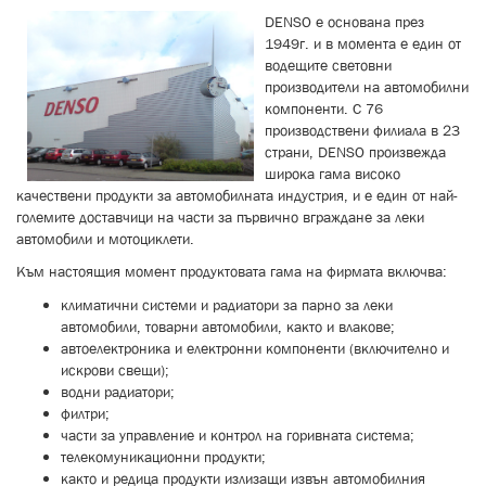
DENSO е основана през
1949г. и в момента е един от
водещите световни
производители на автомобилни
компоненти. С 76
производствени филиала в 23
страни, DENSO произвежда
широка гама високо
качествени продукти за автомобилната индустрия, и е един от най-
големите доставчици на части за първично вграждане за леки
автомобили и мотоциклети.
Към настоящия момент продуктовата гама на фирмата включва:
климатични системи и радиатори за парно за леки
автомобили, товарни автомобили, както и влакове;
автоелектроника и електронни компоненти (включително и
искрови свещи);
водни радиатори;
филтри;
части за управление и контрол на горивната система;
телекомуникационни продукти;
както и редица продукти излизащи извън автомобилния