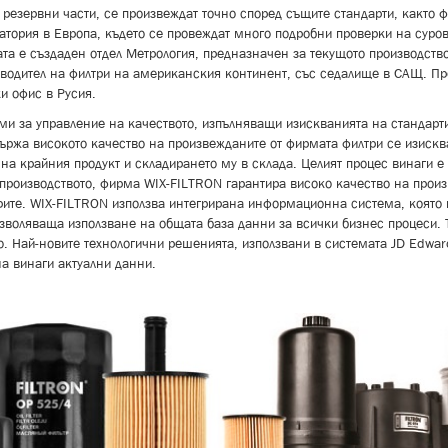
резервни части, се произвеждат точно според същите стандарти, както ф
ория в Европа, където се провеждат много подробни проверки на суровин
та е създаден отдел Метрология, предназначен за текущото производство
оизводител на филтри на американския континент, със седалище в САЩ. П
и офис в Русия.
и за управление на качеството, изпълняващи изискванията на стандарти
ържа високото качество на произвежданите от фирмата филтри се изискв
о на крайния продукт и складирането му в склада. Целият процес винаги 
 производството, фирма WIX-FILTRON гарантира високо качество на произ
трите. WIX-FILTRON използва интегрирана информационна система, която 
зволяваща използване на общата база данни за всички бизнес процеси. 
о. Най-новите технологични решенията, използвани в системата JD Edwar
а винаги актуални данни.