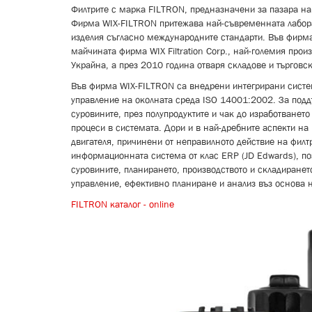
Филтрите с марка FILTRON, предназначени за пазара на 
Фирма WIX-FILTRON притежава най-съвременната лаборат
изделия съгласно международните стандарти. Във фирма
майчината фирма WIX Filtration Corp., най-големия пр
Украйна, а през 2010 година отваря складове и търговск
Във фирма WIX-FILTRON са внедрени интегрирани систем
управление на околната среда ISO 14001:2002. За подд
суровините, през полупродуктите и чак до изработванет
процеси в системата. Дори и в най-дребните аспекти на
двигателя, причинени от неправилното действие на фил
информационната система от клас ERP (JD Edwards), по
суровините, планирането, производството и складиранет
управление, ефективно планиране и анализ въз основа н
FILTRON каталог - online