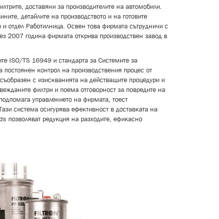
илтрите, доставяни за производителите на автомобили.
ите, детайлите на производството и на готовите
 и отдел Работилница. Освен това фирмата сътрудничи с
рез 2007 година фирмата открива производствен завод в
те ISO/TS 16949 и стандарта за Системите за
а постоянен контрол на производствения процес от
е съобразен с изискванията на действащите процедури и
вежданите филтри и поема отговорност за повредите на
подпомага управлението на фирмата, тоест
Тази система осигурява ефективност в доставката на
ds позволяват редукция на разходите, ефикасно