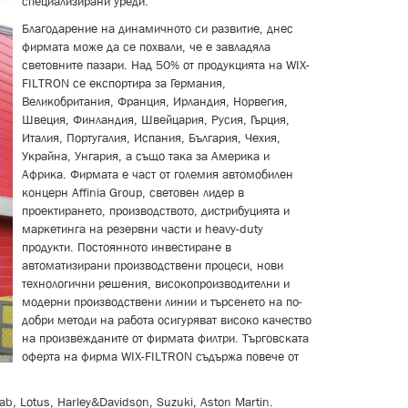
специализирани уреди.
Благодарение на динамичното си развитие, днес
фирмата може да се похвали, че е завладяла
световните пазари. Над 50% от продукцията на WIX-
FILTRON се експортира за Германия,
Великобритания, Франция, Ирландия, Норвегия,
Швеция, Финландия, Швейцария, Русия, Гърция,
Италия, Португалия, Испания, България, Чехия,
Украйна, Унгария, а също така за Америка и
Африка. Фирмата е част от големия автомобилен
концерн Affinia Group, световен лидер в
проектирането, производството, дистрибуцията и
маркетинга на резервни части и heavy-duty
продукти. Постоянното инвестиране в
автоматизирани производствени процеси, нови
технологични решения, високопроизводителни и
модерни производствени линии и търсенето на по-
добри методи на работа осигуряват високо качество
на произвежданите от фирмата филтри. Търговската
оферта на фирма WIX-FILTRON съдържа повече от
b, Lotus, Harley&Davidson, Suzuki, Aston Martin.