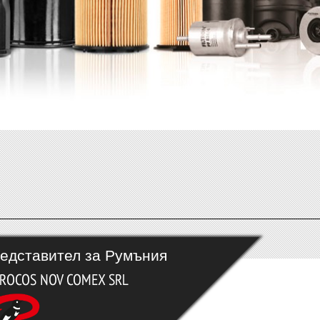
едставител за Румъния