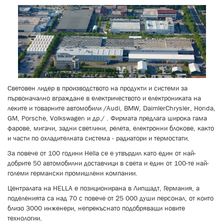
Световен лидер в производството на продукти и системи за
първоначално вграждане в електричеството и електрониката на
леките и товарните автомобили /Audi, BMW, DaimlerChrysler, Honda,
GM, Porsche, Volkswagen и др./ . Фирмата предлага широка гама
фарове, мигачи, задни светлини, релета, електронни блокове, както
и части по охладителната система - радиатори и термостати.
За повече от 100 години Hella се е утвърдил като един от най-
добрите 50 автомобилни доставчици в света и един от 100-те най-
големи германски промишлени компании.
Централата на HELLA е позиционирана в Липщадт, Германия, а
поделенията са над 70 с повече от 25 000 души персонал, от които
близо 3000 инженери, непрекъснато подобряващи новите
технологии.