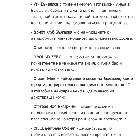
-
Ути Бъчваров
с трите най-големи готварски уреда в
България, събрани на едно място – най-големия
тиган, най-големия казан и най-голямото барбекю, на
което ще изпече над половин километър наденица;
-
Дрифт клуб България
– с най-мощните си
автомобили и най-зрелищното шоу, показвано досега;
-
Стънт шоу
– още по-екстремно и завладяващо;
-
GROUND ZERO
- Tuning & Car-Audio Show за
почитателите на уникалната визия, силния бас и
кристално чистия звук;
-
Стронг Мен – най-здравите мъже на България, които
ще демонстрират нечовешка сила в тегленето на
10
автомобила едновременно и удържането на
дрифтиращи коли;
-
Off-r
oad 4х4 Екстрийм
– високопроходими
автомобили с подобрения и прототипи ще преминат
през специално конструирани сложни препядствия.
-
СК „Байктраял София“
- демонстрации по
преминаване с колело на високи препятствия в