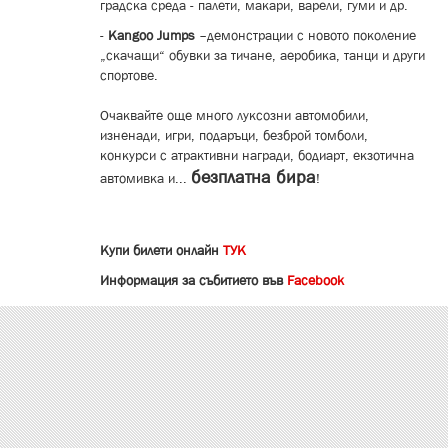
градска среда - палети, макари, варели, гуми и др.
-
Kangoo Jumps
–
демонстрации с новото поколение
„скачащи“ о
бувки за тичане, аеробика, танци и други
спортове.
Очаквайте още много луксозни автомобили,
изненади, игри, подаръци
,
безброй томболи,
конкурси с атрактивни награди, бодиарт, екзотична
безплатна бира
автомивка и...
!
Купи билети онлайн
ТУК
Информация за събитието във
Facebook