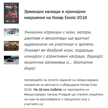
Зрелищни каскади и кулинарни
изкушения на Косер Експо 2016
Уникални атракции с коли, мотори,
джипове и велосипеди ще вдигнат
адреналина на участници и зрители.
Очакват ви безброй игри, подаръци
,
конкурси с атрактивни награди, бодиарт,
екзотична автомивка и... безплатна
бира!
Заповядайте на осмото издание на международно
изложение за авточасти и оборудване Косер Ехро
2016.
На 18 юни
(
събота
)
на територията на
Международен панаир Пловдив ще с
танете свидетели
на още по-разнообразно и грандиозно шоу с
участието на: