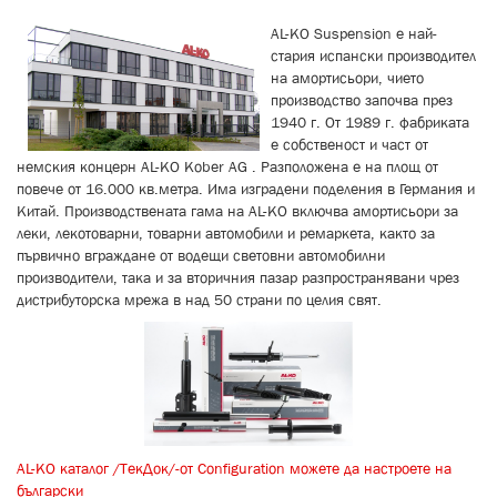
AL-KO Suspension е най-
стария испански производител
на амортисьори, чието
производство започва през
1940 г. От 1989 г. фабриката
е собственост и част от
немския концерн AL-KO Kober AG . Разположена е на площ от
повече от 16.000 кв.метра. Има изградени поделения в Германия и
Китай. Производствената гама на AL-KO включва амортисьори за
леки, лекотоварни, товарни автомобили и ремаркета, както за
първично вграждане от водещи световни автомобилни
производители, така и за вторичния пазар разпространявани чрез
дистрибуторска мрежа в над 50 страни по целия свят.
AL-KO каталог /ТекДок/-от Configuration можете да настроете на
български