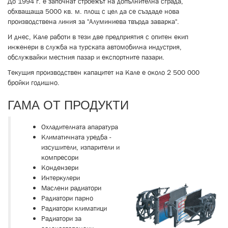
До 1994 г. е започнат строежът на допълнителна сграда,
обхващаща 5000 кв. м. площ с цел да се създаде нова
производствена линия за "Алуминиева твърда заварка".
И днес, Кале работи в тези две предприятия с опитен екип
инженери в служба на турската автомобилна индустрия,
обслужвайки местния пазар и експортните пазари.
Текущия производствен капацитет на Кале е около 2 500 000
бройки годишно.
ГАМА ОТ ПРОДУКТИ
Охладителната апаратура
Климатичната уредба -
изсушители, изпарители и
компресори
Кондензери
Интеркулери
Маслени радиатори
Радиатори парно
Радиатори климатици
Радиатори за