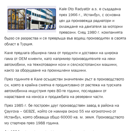
Kale Oto Radyatör a.s. е създадена
през 1966 г., Истанбул, с основна
цел да произвежда радиатори и
охлаждане на двигателя за моторни
превозни. След 1980 г. компанията
бързо се разраства и се превръща във водещ производител в своята
област в Турция.
Кале предлага обширна гама от продукти и доставки на широка
гама от ОЕМ клиенти, като например производителите на леки
автомобили, на тежкотоварни коли и селскостопански машини,
както за оборудване на промишлени машини.
През годините е Кале осъществи значителен ръст в производството
си, което в крайна сметка е продиктувано от растежа на турската
автомобилна индустрия през 80-те години, последвани от
нарастване на износа и продажбата на резервни части.
През 1985 г. бе построен друг производствен завод в района на
Çayırova – GEBZE, който се намира около 55 км югоизточно от
Истанбул, която обхваща общо 60000 кв. м. земя. Производството
му стартира през 1988 година.