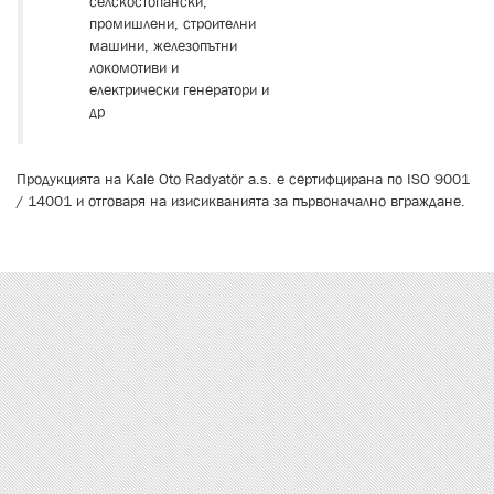
селскостопански,
промишлени, строителни
машини, железопътни
локомотиви и
електрически генератори и
др
Продукцията на Kale Oto Radyatör a.s. е сертифциранa по ISO 9001
/ 14001 и отговаря на изисикванията за първоначално вграждане.