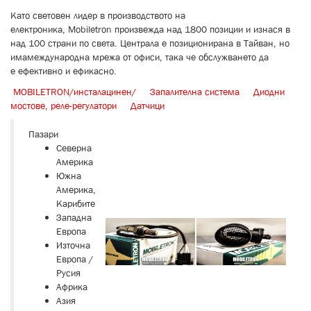
Като световен лидер
в
производството на
електроника
,
Mobiletron
произвежда над
1800
позиции
и изнася
в
над
100 страни по света
.
Ц
ентрала е позиционирана в
Тайван
, но
има
международна мрежа от
офиси
, така че
обслужването да
е
ефективно
и ефикасно
.
MOBILETRON/инсталацинен/
Запалителна система
Диодни
мостове, реле-регулатори
Датчици
Пазари
Северна
Америка
Южна
Америка,
Карибите
Западна
Европа
Източна
Европа /
Русия
Африка
Азия