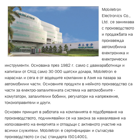
Mobiletron
Electronics Co.,
Ltd. се занимава
с производството
и продажбата на
произвежда
автомобилна
електроника и
електрически
инструменти.
Основана през 1982 г.
само с двама
работници
и
капитали
от
САЩ
само
30 000 щатски долара
,
Mobiletron
е
нараснал и сега е от водещите компании в
Азия
на пазара за
автомобилни части
.
Основните продукти в нейното производство са
части за електро-запалителната система на автомобилите -
комутатори, запалителни бобини, регулатори на напрежение,
токоизправители и други.
Основен принцип в работата на компанията е подобряване на
произиводството, подчинявайки се на закона за намаляване на
използването на енергията и отпадъци с активното участие на
всички служители. Mobiletron е сертифициран и съгласува
производството си със стандарта ISO14001.