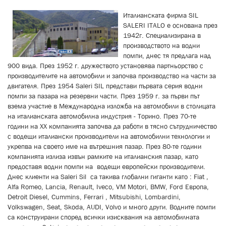
Италианската фирма SIL
SALERI ITALO е основана през
1942г. Специализирана в
производството на водни
помпи, днес тя предлага над
900 вида. През 1952 г. дружеството установява партньорство с
производителите на автомобили и започва производство на части за
двигателя. През 1954 Saleri SIL представи първата серия водни
помпи за пазара на резервни части. През 1959 г. за първи път
взема участие в Международна изложба на автомобили в столицата
на италианската автомобилна индустрия - Торино. През 70-те
години на XX компанията започва да работи в тясно сътрудничество
с водещи италиански производители на автомобилни технологии и
укрепва на своето име на вътрешния пазар. През 80-те години
компанията излиза извън рамките на италианския пазар, като
предоставя водни помпи на водещи европейски производители.
Днес клиенти на Saleri Sil са такива глобални гиганти като : Fiat ,
Alfa Romeo, Lancia, Renault, Iveco, VM Motori, BMW, Ford Европа,
Detroit Diesel, Cummins, Ferrari , Mitsubishi, Lombardini,
Volkswagen, Seat, Skoda, AUDI, Volvo и много други. Водните помпи
са конструирани според всички изисквания на автомобилната