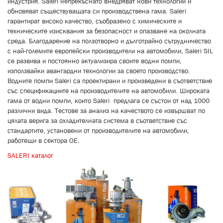
индустрия. Saleri непрекъснато внедряват нови технологии и
обновяват съществуващата си производствена гама. Saleri
гарантират високо качество, съобразено с химическите и
техническите изисквания за безопасност и опазване на околната
среда. Благодарение на ползотворно и дълготрайно сътрудничество
с най-големите европейски производители на автомобили, Saleri SIL
се развива и постоянно актуализира своите водни помпи,
използвайки авангардни технологии за своето производство.
Водните помпи Saleri са проектирани и произведени в съответствие
със спецификациите на производителите на автомобили. Широката
гама от водни помпи, които Saleri предлага се състои от над 1000
различни вида. Тестове за анализ на качеството се извършват по
цялата верига за охладителната система в съответствие със
стандартите, установени от производителите на автомобили,
работещи в сектора OE.
SALERI каталог