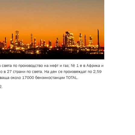
света по производство на нефт и газ; № 1 е в Африка и
о в 27 страни по света. На ден се произвеждат по 2,59
бхваща около 17000 бензиностанции TOTAL.
2.