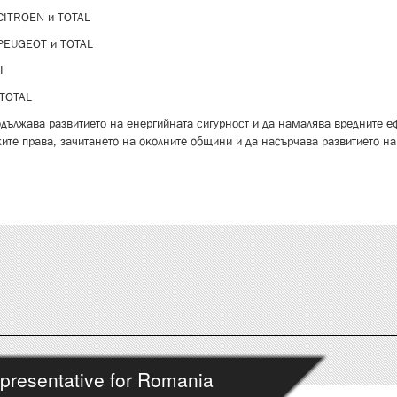
CITROEN и TOTAL
 PEUGEOT и TOTAL
AL
 TOTAL
одължава развитието на енергийната сигурност и да намалява вредните еф
ите права, зачитането на околните общини и да насърчава развитието на 
presentative for Romania