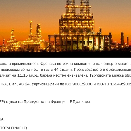
алната промишленост. Френска петролна компания е на четвърто място в 
производство на нефт и газ в 44 страни. Производството й е локализиран
възлизат на 11.15 млрд. барела нефтен еквивалент. Търговската мрежа о
 FINA, Elan, AS 24, сертифицирани по ISO 9001:2000 и ISO/TS 16949:200
) с указ на Президента на Франция - Р.Пуанкаре.
NA.
(TOTALFINAELF).