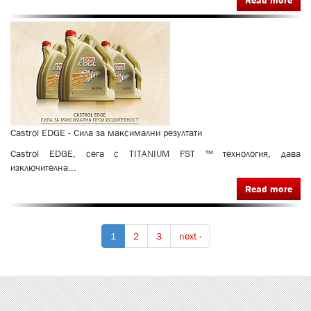
Read more
Сastrol EDGE - Сила за максимални резултати
Сastrol EDGE, сега с TITANIUM FST ™ технология, дава
изключителна...
Read more
1
2
3
next ›