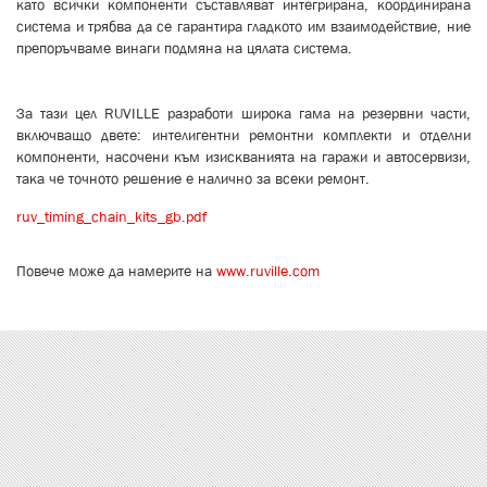
като всички компоненти съставляват интегрирана, координирана
система и трябва да се гарантира гладкото им взаимодействие, ние
препоръчваме винаги подмяна на цялата система.
За тази цел RUVILLE разработи широка гама на резервни части,
включващо двете: интелигентни ремонтни комплекти и отделни
компоненти, насочени към изискванията на гаражи и автосервизи,
така че точното решение е налично за всеки ремонт.
ruv_timing_chain_kits_gb.pdf
ruv_timing_chain_kits_gb.pdf
Повече може да намерите на
www.ruville.com