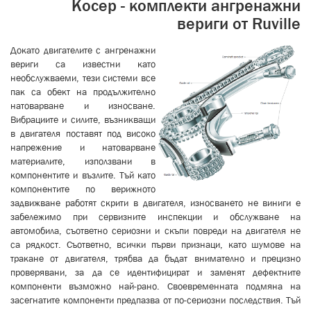
Косер - комплекти ангренажни
вериги от Ruville
Докато двигателите с ангренажни
вериги са известни като
необслужваеми, тези системи все
пак са обект на продължително
натоварване и износване.
Вибрациите и силите, възникващи
в двигателя поставят под високо
напрежение и натоварване
материалите, използвани в
компонентите и възлите. Тъй като
компонентите
по верижното
задвижване работят скрити в двигателя, износването не виниги е
забележимо при сервизните инспекции и обслужване на
автомобила, съответно сериозни и скъпи повреди на двигателя не
са рядкост. Съответно, всички първи признаци, като шумове на
тракане от двигателя, трябва да бъдат внимателно и прецизно
проверявани, за да се идентифицират и заменят дефектните
компоненти възможно най-рано. Своевременната подмяна на
засегнатите компоненти предпазва от по-сериозни последствия. Тъй