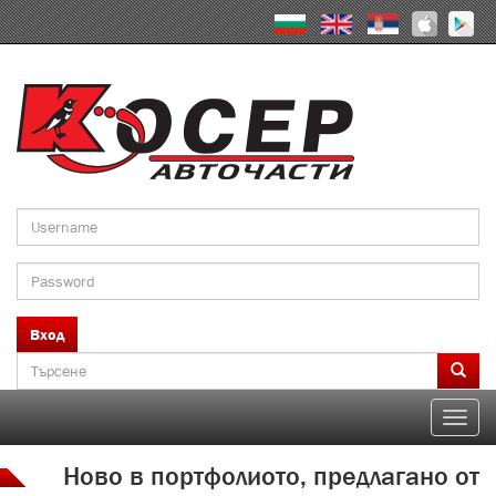
Skip
to
main
content
Вход
Search
form
Търсене
Toggle
naviga
Ново в портфолиото, предлагано от