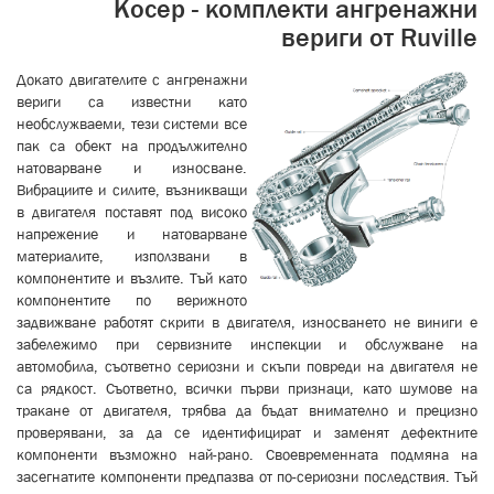
Косер - комплекти ангренажни
вериги от Ruville
Докато двигателите с ангренажни
вериги са известни като
необслужваеми, тези системи все
пак са обект на продължително
натоварване и износване.
Вибрациите и силите, възникващи
в двигателя поставят под високо
напрежение и натоварване
материалите, използвани в
компонентите и възлите. Тъй като
компонентите
по верижното
задвижване работят скрити в двигателя, износването не виниги е
забележимо при сервизните инспекции и обслужване на
автомобила, съответно сериозни и скъпи повреди на двигателя не
са рядкост. Съответно, всички първи признаци, като шумове на
тракане от двигателя, трябва да бъдат внимателно и прецизно
проверявани, за да се идентифицират и заменят дефектните
компоненти възможно най-рано. Своевременната подмяна на
засегнатите компоненти предпазва от по-сериозни последствия. Тъй