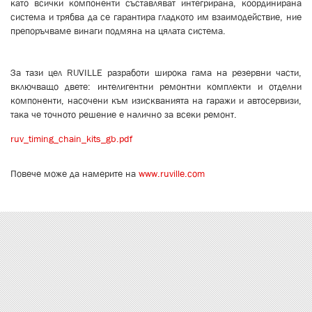
като всички компоненти съставляват интегрирана, координирана
система и трябва да се гарантира гладкото им взаимодействие, ние
препоръчваме винаги подмяна на цялата система.
За тази цел RUVILLE разработи широка гама на резервни части,
включващо двете: интелигентни ремонтни комплекти и отделни
компоненти, насочени към изискванията на гаражи и автосервизи,
така че точното решение е налично за всеки ремонт.
ruv_timing_chain_kits_gb.pdf
ruv_timing_chain_kits_gb.pdf
Повече може да намерите на
www.ruville.com