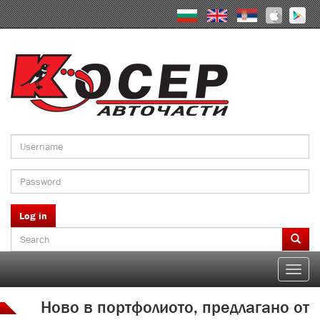
Skip
to
main
content
Log in
Search
form
Search
Toggle
naviga
Ново в портфолиото, предлагано от