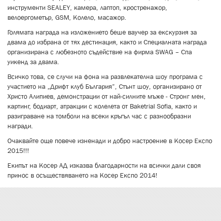
инструменти SEALEY, камера, лаптоп, кростренажор,
велоергометър, GSM, Колело, масажор.
Голямата награда на изложението беше ваучер за екскурзия за
двама до избрана от тях дестинация, както и Специалната награда
организирана с любезното съдействие на фирма SWAG – Спа
уикенд за двама.
Всичко това, се случи на фона на развлекателна шоу програма с
участието на „Дрифт клуб България”, Стънт шоу, организирано от
Христо Алипиев, демонстрации от най-силните мъже - Стронг мен,
картинг, бодиарт, атракции с колелета от Baketrial Sofia, както и
разиграване на томболи на всеки кръгъл час с разнообразни
награди.
Очаквайте още повече изненади и добро настроение в Косер Експо
2015!!!
Екипът на Косер АД изказва благодарности на всички дали своя
принос в осъществяването на Косер Експо 2014!