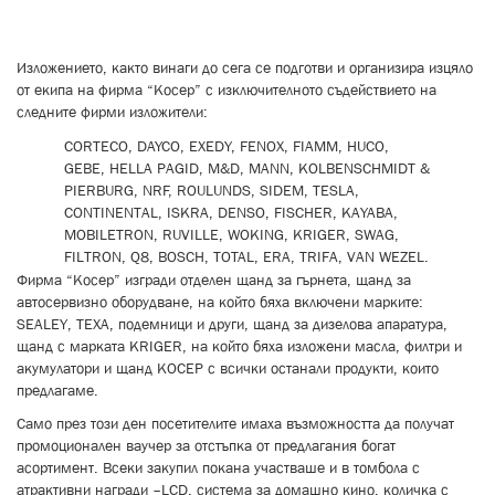
Изложението, както винаги до сега се подготви и организира изцяло
от екипа на фирма “Косер” с изключителното съдействието на
следните фирми изложители:
CORTECO, DAYCO, EXEDY, FENOX, FIAMM, HUCO,
GEBE, HELLA PAGID, M&D, MANN, KOLBENSCHMIDT &
PIERBURG, NRF, ROULUNDS, SIDEM, TESLA,
CONTINENTAL, ISKRA, DENSO, FISCHER, KAYABA,
MOBILETRON, RUVILLE, WOKING, KRIGER, SWAG,
FILTRON, Q8, BOSCH, TOTAL, ERA, TRIFA, VAN WEZEL.
Фирма “Косер” изгради отделен щанд за гърнета, щанд за
автосервизно оборудване, на който бяха включени марките:
SEALEY, TEXA, подемници и други, щанд за дизелова апаратура,
щанд с марката KRIGER, на който бяха изложени масла, филтри и
акумулатори и щанд КОСЕР с всички останали продукти, които
предлагаме.
Само през този ден посетителите имаха възможността да получат
промоционален ваучер за отстъпка от предлагания богат
асортимент. Всеки закупил покана участваше и в томбола с
атрактивни награди –LCD, система за домашно кино, количка с