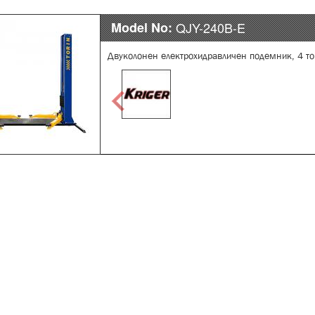
Model No:
QJY-240B-E
Двуколонен електрохидравличен подемник, 4 т