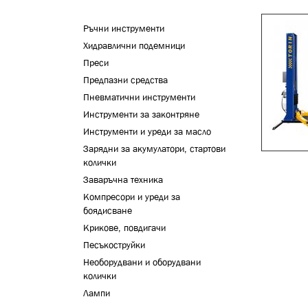
Ръчни инструменти
Хидравлични подемници
Преси
Предпазни средства
Пневматични инструменти
Инструменти за законтряне
Инструменти и уреди за масло
Зарядни за акумулатори, стартови
колички
Заваръчна техника
Компресори и уреди за
боядисване
Крикове, повдигачи
Песъкоструйки
Необорудвани и оборудвани
колички
Лампи