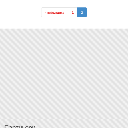
‹ предишна
1
2
Партньори