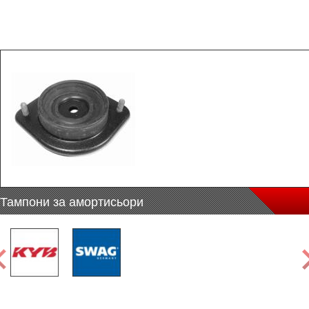
Тампони за амортисьори