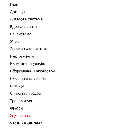
Гуми
Датчици
Дизелова система
Едрогабаритни
Ел. система
Жила
Запалителна система
Инструменти
Климатична уредба
Оборудване и аксесоари
Охладителна уредба
Ремъци
Спирачна уредба
Трансмисия
Филтри
Ходова част
Части на двигател