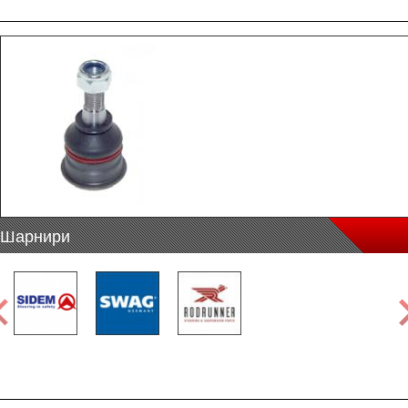
Шарнири