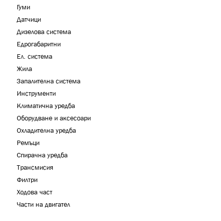
Гуми
Датчици
Дизелова система
Едрогабаритни
Ел. система
Жила
Запалителна система
Инструменти
Климатична уредба
Оборудване и аксесоари
Охладителна уредба
Ремъци
Спирачна уредба
Трансмисия
Филтри
Ходова част
Части на двигател