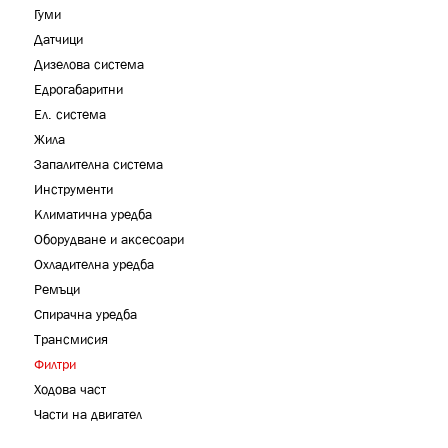
Гуми
Датчици
Дизелова система
Едрогабаритни
Ел. система
Жила
Запалителна система
Инструменти
Климатична уредба
Оборудване и аксесоари
Охладителна уредба
Ремъци
Спирачна уредба
Трансмисия
Филтри
Ходова част
Части на двигател