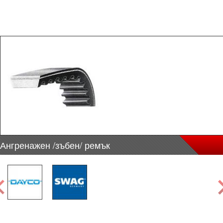
Ангренажен /зъбен/ ремък