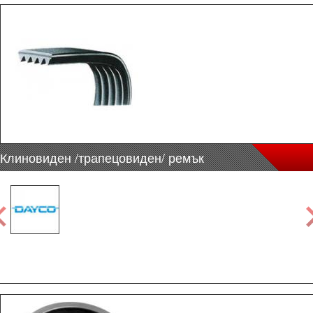
Клиновиден /трапецовиден/ ремък