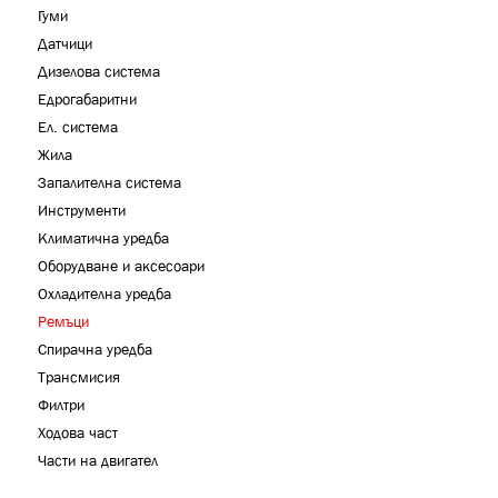
Гуми
Датчици
Дизелова система
Едрогабаритни
Ел. система
Жила
Запалителна система
Инструменти
Климатична уредба
Оборудване и аксесоари
Охладителна уредба
Ремъци
Спирачна уредба
Трансмисия
Филтри
Ходова част
Части на двигател