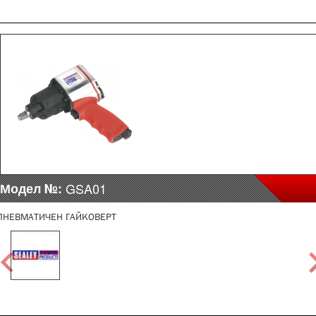
Модел №:
GSA01
ПНЕВМАТИЧЕН ГАЙКОВЕРТ