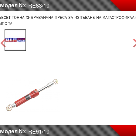
Модел №:
RE83/10
ДЕСЕТ ТОННА ХИДРАВЛИЧНА ПРЕСА ЗА ИЗПЪВАНЕ НА КАТАСТРОФИРАЛ
МПС-ТА
Модел №:
RE91/10