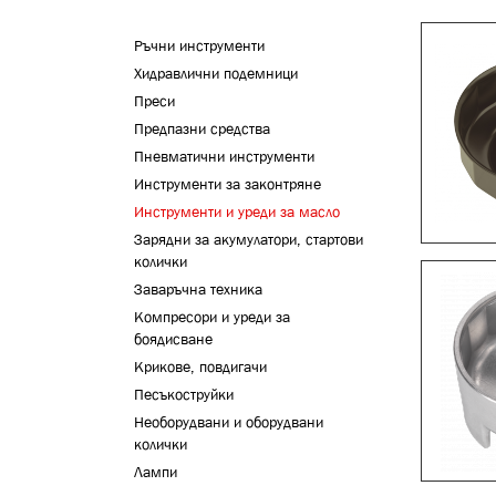
Ръчни инструменти
Хидравлични подемници
Преси
Предпазни средства
Пневматични инструменти
Инструменти за законтряне
Инструменти и уреди за масло
Зарядни за акумулатори, стартови
колички
Заваръчна техника
Компресори и уреди за
боядисване
Крикове, повдигачи
Песъкоструйки
Необорудвани и оборудвани
колички
Лампи