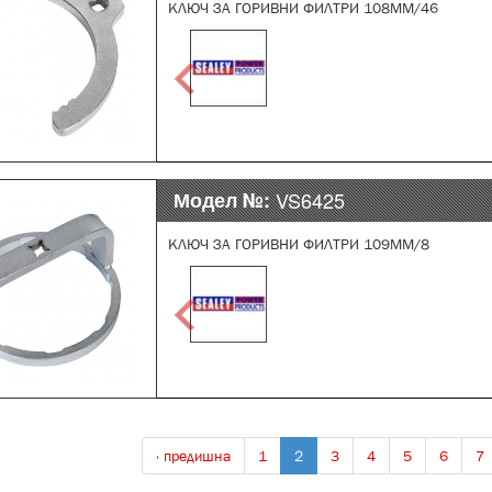
КЛЮЧ ЗА ГОРИВНИ ФИЛТРИ 108MM/46
Модел №:
VS6425
КЛЮЧ ЗА ГОРИВНИ ФИЛТРИ 109MM/8
‹ предишна
1
2
3
4
5
6
7