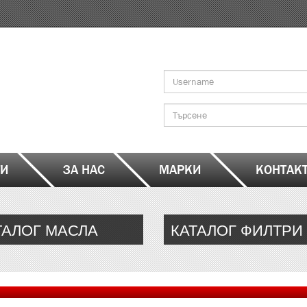
Search
form
Търсене
ТИ
ЗА НАС
МАРКИ
КОНТАК
ТАЛОГ МАСЛА
КАТАЛОГ ФИЛТРИ