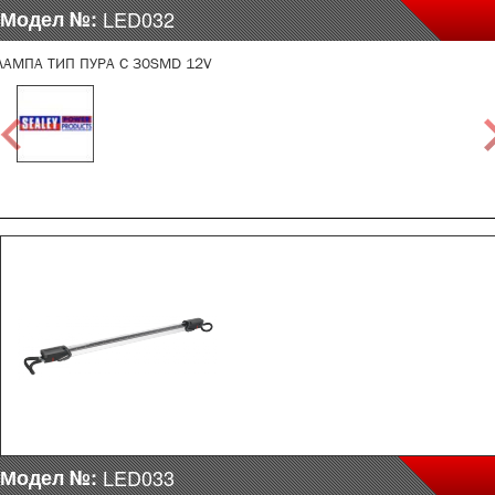
Модел №:
LED032
ЛАМПА ТИП ПУРА С 30SMD 12V
Модел №:
LED033