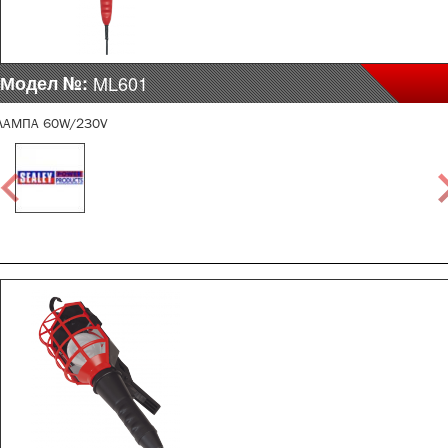
Модел №:
ML601
ЛАМПА 60W/230V