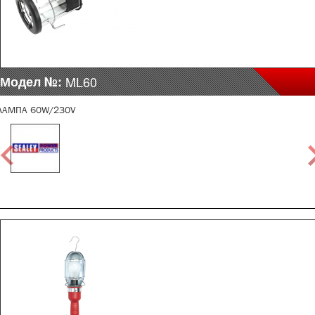
Модел №:
ML60
ЛАМПА 60W/230V